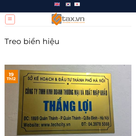
Chuyển
đến
nội
dung
Treo biển hiệu
19
Th12