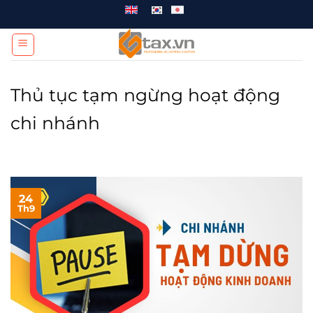
Chuyển
đến
nội
dung
Thủ tục tạm ngừng hoạt động
chi nhánh
24
Th9