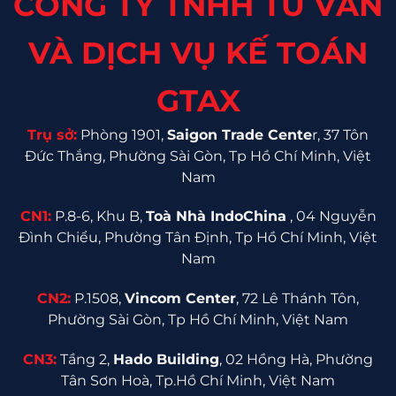
CÔNG TY TNHH TƯ VẤN
VÀ DỊCH VỤ KẾ TOÁN
GTAX
Trụ sở:
Phòng 1901,
Saigon Trade Cente
r, 37 Tôn
Đức Thắng, Phường Sài Gòn, Tp Hồ Chí Minh, Việt
Nam
CN1:
P.8-6, Khu B,
Toà Nhà IndoChina
, 04 Nguyễn
Đình Chiểu, Phường Tân Định, Tp Hồ Chí Minh, Việt
Nam
CN2:
P.1508,
Vincom Center
, 72 Lê Thánh Tôn,
Phường Sài Gòn, Tp Hồ Chí Minh, Việt Nam
CN3:
Tầng 2,
Hado Building
, 02 Hồng Hà, Phường
Tân Sơn Hoà, Tp.Hồ Chí Minh, Việt Nam