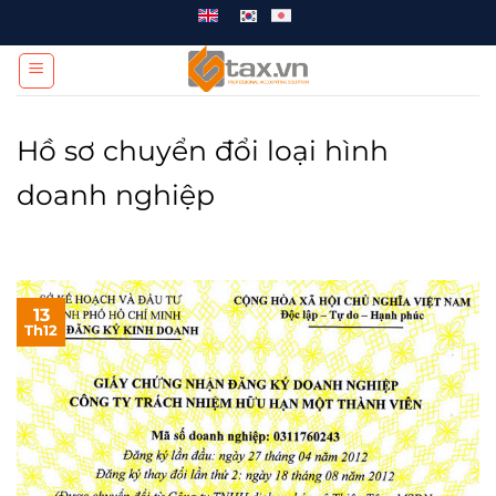
Chuyển
đến
nội
dung
Hồ sơ chuyển đổi loại hình
doanh nghiệp
13
Th12