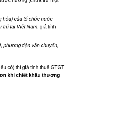
g được hưởng (chưa trừ một
g hóa) của tổ chức nước
 trú tại Việt Nam
, giá tính
i, phương tiện vận chuyển,
u có) thì giá tính thuế GTGT
ơn khi chiết khấu thương