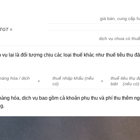
giá bán, cung cấp 
 GTGT
=
dịch vụ chưa có th
vụ lại là đối tượng chịu các loại thuế khác như thuế tiêu thụ đặ
hàng hóa / dịch
thuế nhập khẩu (nếu
thuế tiêu thụ đ
+
+
có)
biệt (nếu có)
i hàng hóa, dịch vụ bao gồm cả khoản phụ thu và phí thu thêm n
g.