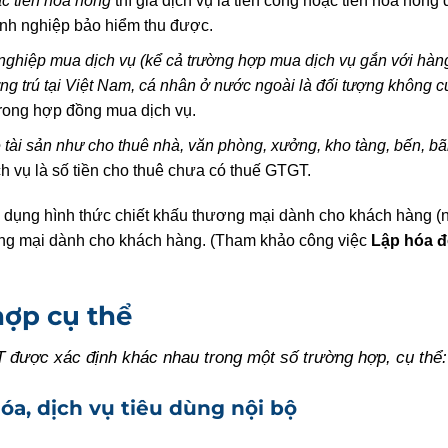
c tiền hoa hồng
thì giá dịch vụ là tiền công hoặc tiền hoa hồn
nh nghiệp bảo hiểm thu được.
nghiệp mua dịch vụ (kể cả trường hợp mua dịch vụ gắn với hàn
g trú tại Việt Nam, cá nhân ở nước ngoài là đối tượng không cư
 trong hợp đồng mua dịch vụ.
 tài sản như cho thuê nhà, văn phòng, xưởng, kho tàng, bến, bã
ch vụ là số tiền cho thuê chưa có thuế GTGT.
ụng hình thức chiết khấu thương mại dành cho khách hàng (nế
ương mại dành cho khách hàng. (Tham khảo công việc
Lập hóa đ
hợp cụ thể
T được xác định khác nhau trong một số trường hợp, cụ thể:
a, dịch vụ tiêu dùng nội bộ