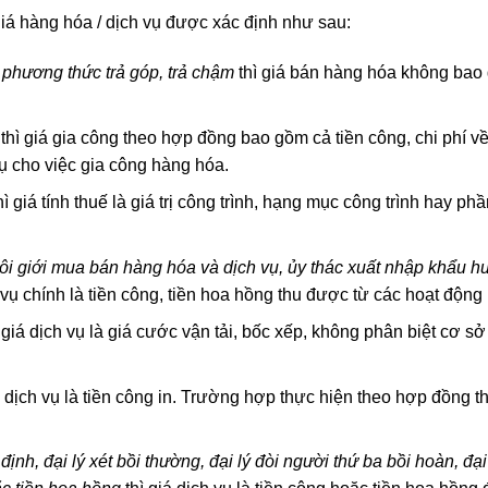
giá hàng hóa / dịch vụ được xác định như sau:
 phương thức trả góp, trả chậm
thì giá bán hàng hóa không bao g
thì giá gia công theo hợp đồng bao gồm cả tiền công, chi phí về 
ụ cho việc gia công hàng hóa.
hì giá tính thuế là giá trị công trình, hạng mục công trình hay p
môi giới mua bán hàng hóa và dịch vụ, ủy thác xuất nhập khẩu h
 vụ chính là tiền công, tiền hoa hồng thu được từ các hoạt động 
 giá dịch vụ là giá cước vận tải, bốc xếp, không phân biệt cơ sở 
á dịch vụ là tiền công in. Trường hợp thực hiện theo hợp đồng t
 định, đại lý xét bồi thường, đại lý đòi người thứ ba bồi hoàn, đạ