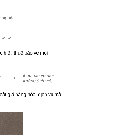
hàng hóa
uế GTGT
c biệt, thuế bảo vệ môi
ặc
thuế bảo vệ môi
+
trường (nếu có)
goài giá hàng hóa, dịch vụ mà