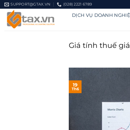
Chuyển
SUPPORT@GTAX.VN
(028) 2221 6789
đến
DỊCH VỤ DOANH NGHI
nội
dung
Giá tính thuế giá
19
Th6