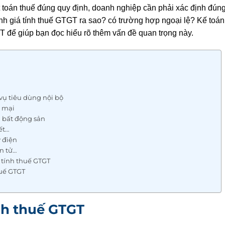
t toán thuế đúng quy định, doanh nghiệp cần phải xác định đún
h giá tính thuế GTGT ra sao? có trường hợp ngoại lệ? Kế toán 
GT để giúp bạn đọc hiểu rõ thêm vấn đề quan trọng này.
vụ tiêu dùng nội bộ
 mại
 bất động sản
ết…
 điện
ện tử…
á tính thuế GTGT
huế GTGT
nh thuế GTGT