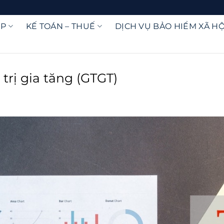
ỆP
KẾ TOÁN – THUẾ
DỊCH VỤ BẢO HIỂM XÃ HỘ
 trị gia tăng (GTGT)