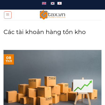
Chuyển
đến
nội
dung
Các tài khoản hàng tồn kho
08
Th11