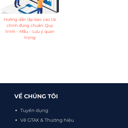
Hướng dẫn lập báo cáo tài
chính đúng chuẩn: Quy
trình – Mẫu – Lưu ý quan
trọng
VỀ CHÚNG TÔI
Tuyển dụng
Về GTAX & Thương hiệu